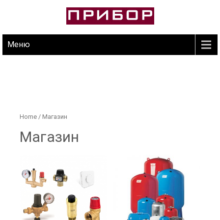
Skip
to
content
Продажа оборудования
ПРИБОР-КОПЕЙСК
Меню
Home
/ Магазин
Магазин