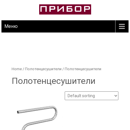
Skip
to
content
Продажа оборудования
ПРИБОР-КОПЕЙСК
Меню
Home
/
Полотенцесушители
/ Полотенцесушители
Полотенцесушители