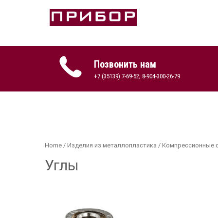
Skip
to
content
Продажа оборудования
ПРИБОР-КОПЕЙСК
Позвонить нам
+7 (35139) 7-69-52; 8-904-300-26-79
Home
/
Изделия из металлопластика
/
Компрессионные 
Углы