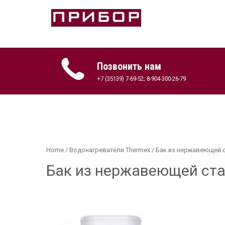
Skip
to
content
Продажа оборудования
ПРИБОР-КОПЕЙСК
Позвонить нам
+7 (35139) 7-69-52; 8-904-300-26-79
Home
/
Водонагреватели Thermex
/ Бак из нержавеющей 
Бак из нержавеющей ст